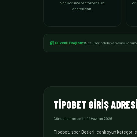
olan koruma protokolleri ile
eri
desteklenir.
🔐 Güvenli Bağlantı
Site üzerindeki veri akışı korum
TIPOBET GIRIŞ ADRES
Güncellenme tarihi:
14 Haziran 2026
Tipobet, spor Betleri, canlı oyun kategorileri