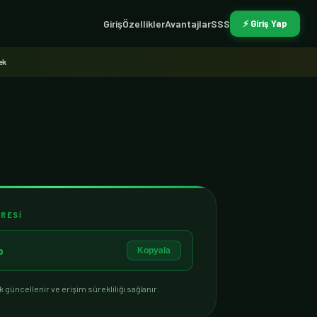
Giriş
Özellikler
Avantajlar
SSS
⚡ Giriş Yap
ek
DRESI
o
Kopyala
 güncellenir ve erişim sürekliliği sağlanır.