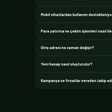
Mobil cihazlardan kullanım destekleniy
Para yatırma ve çekim işlemleri nasıl ile
Giriş adresi ne zaman değişir?
Yeni hesap nasıl oluşturulur?
Kampanya ve fırsatlar nereden takip edi