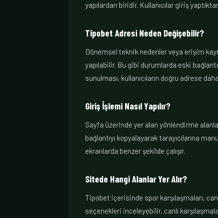
yapılardan biridir. Kullanıcılar giriş yaptık
Tipobet Adresi Neden Değişebilir?
Dönemsel teknik nedenler veya erişim kay
yapılabilir. Bu gibi durumlarda eski bağlant
sunulması, kullanıcıların doğru adrese daha
Giriş İşlemi Nasıl Yapılır?
Sayfa üzerinde yer alan yönlendirme alanları 
bağlantıyı kopyalayarak tarayıcılarına man
ekranlarda benzer şekilde çalışır.
Sitede Hangi Alanlar Yer Alır?
Tipobet içerisinde spor karşılaşmaları, canl
seçenekleri inceleyebilir, canlı karşılaşmala