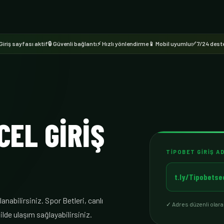
Giriş sayfası aktif
🔒 Güvenli bağlantı
⚡ Hızlı yönlendirme
📱 Mobil uyumlu
✅ 7/24 dest
EL GIRIŞ
TIPOBET GIRIŞ A
t.ly/Tipobetse
nabilirsiniz. Spor Betleri, canlı
✓ Adres düzenli olarak
ilde ulaşım sağlayabilirsiniz.