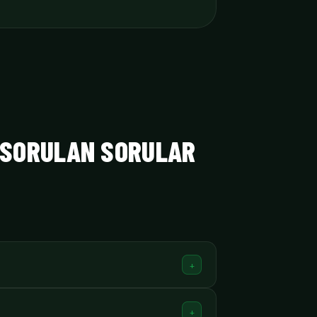
K SORULAN SORULAR
+
+