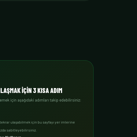
LAŞMAK İÇIN 3 KISA ADIM
emek için aşağıdaki adımları takip edebilirsiniz:
 tekrar ulaşabilmek için bu sayfayı yer imlerine
zda sabitleyebilirsiniz.