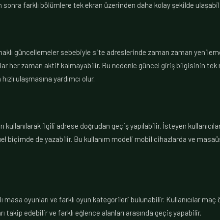
tan sonra farklı bölümlere tek ekran üzerinden daha kolay şekilde ulaşabili
naklı güncellemeler sebebiyle site adreslerinde zaman zaman yenilem
ılar her zaman aktif kalmayabilir. Bu nedenle güncel giriş bilgisinin te
 hızlı ulaşmasına yardımcı olur.
kullanılarak ilgili adrese doğrudan geçiş yapılabilir. İsteyen kullanıcıla
uel biçimde de yazabilir. Bu kullanım modeli mobil cihazlarda ve masa
ı masa oyunları ve farklı oyun kategorileri bulunabilir. Kullanıcılar maç
rı takip edebilir ve farklı eğlence alanları arasında geçiş yapabilir.