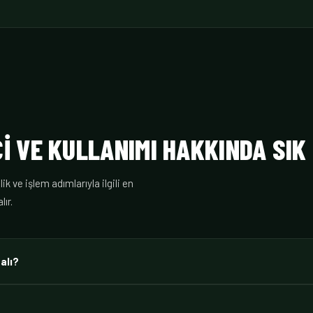
CI VE KULLANIMI HAKKINDA SI
ik ve işlem adımlarıyla ilgili en
ır.
alı?