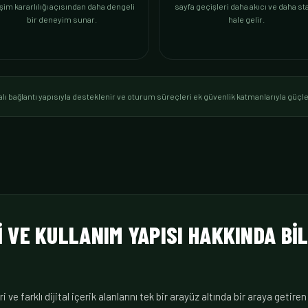
şim kararlılığı açısından daha dengeli
sayfa geçişleri daha akıcı ve daha sta
bir deneyim sunar.
hale gelir.
alı bağlantı yapısıyla desteklenir ve oturum süreçleri ek güvenlik katmanlarıyla güçlen
I VE KULLANIM YAPISI HAKKINDA BI
 ve farklı dijital içerik alanlarını tek bir arayüz altında bir araya getiren