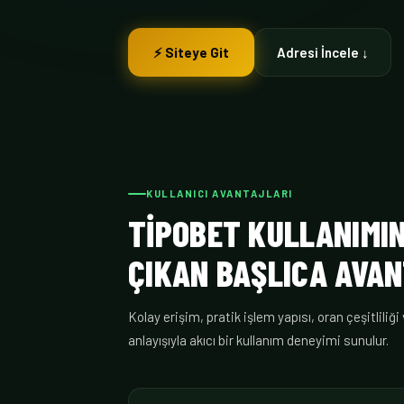
⚡ Siteye Git
Adresi İncele ↓
KULLANICI AVANTAJLARI
TIPOBET KULLANIMI
ÇIKAN BAŞLICA AVA
Kolay erişim, pratik işlem yapısı, oran çeşitliliğ
anlayışıyla akıcı bir kullanım deneyimi sunulur.