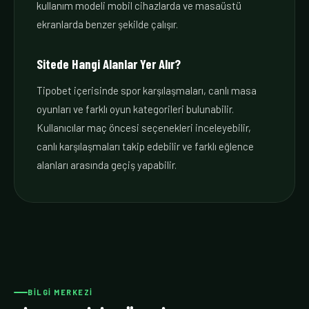
kullanım modeli mobil cihazlarda ve masaüstü
ekranlarda benzer şekilde çalışır.
Sitede Hangi Alanlar Yer Alır?
Tipobet içerisinde spor karşılaşmaları, canlı masa
oyunları ve farklı oyun kategorileri bulunabilir.
Kullanıcılar maç öncesi seçenekleri inceleyebilir,
canlı karşılaşmaları takip edebilir ve farklı eğlence
alanları arasında geçiş yapabilir.
BILGI MERKEZI