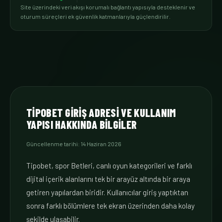
Site üzerindeki veri akışı korumalı bağlantı yapısıyla desteklenir ve
oturum süreçleri ek güvenlik katmanlarıyla güçlendirilir.
TIPOBET GIRIŞ ADRESI VE KULLANIM
YAPISI HAKKINDA BILGILER
Güncellenme tarihi:
14 Haziran 2026
Tipobet, spor Betleri, canlı oyun kategorileri ve farklı
dijital içerik alanlarını tek bir arayüz altında bir araya
getiren yapılardan biridir. Kullanıcılar giriş yaptıktan
sonra farklı bölümlere tek ekran üzerinden daha kolay
şekilde ulaşabilir.