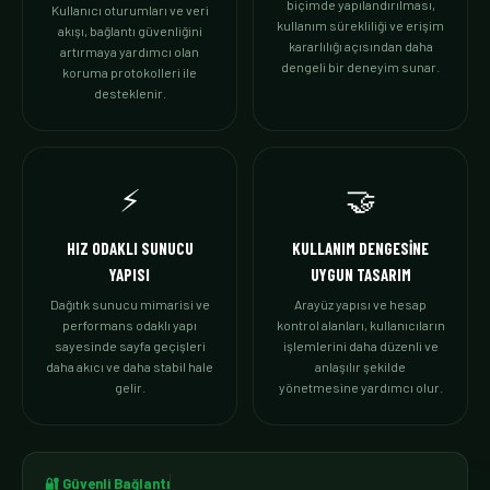
biçimde yapılandırılması,
Kullanıcı oturumları ve veri
kullanım sürekliliği ve erişim
akışı, bağlantı güvenliğini
kararlılığı açısından daha
artırmaya yardımcı olan
dengeli bir deneyim sunar.
koruma protokolleri ile
desteklenir.
⚡
🤝
HIZ ODAKLI SUNUCU
KULLANIM DENGESINE
YAPISI
UYGUN TASARIM
Dağıtık sunucu mimarisi ve
Arayüz yapısı ve hesap
performans odaklı yapı
kontrol alanları, kullanıcıların
sayesinde sayfa geçişleri
işlemlerini daha düzenli ve
daha akıcı ve daha stabil hale
anlaşılır şekilde
gelir.
yönetmesine yardımcı olur.
🔐 Güvenli Bağlantı