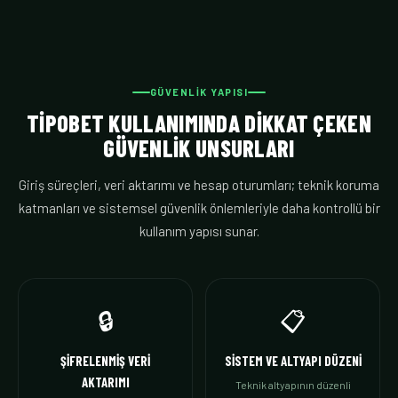
GÜVENLIK YAPISI
TIPOBET KULLANIMINDA DIKKAT ÇEKEN
GÜVENLIK UNSURLARI
Giriş süreçleri, veri aktarımı ve hesap oturumları; teknik koruma
katmanları ve sistemsel güvenlik önlemleriyle daha kontrollü bir
kullanım yapısı sunar.
🔒
📋
ŞIFRELENMIŞ VERI
SISTEM VE ALTYAPI DÜZENI
AKTARIMI
Teknik altyapının düzenli