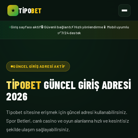
TIPO
BET
★
Giriş sayfası aktif
🔒 Güvenli bağlantı
⚡ Hızlı yönlendirme
📱 Mobil uyumlu
✅ 7/24 destek
GÜNCEL GIRIŞ ADRESI AKTIF
TIPOBET
GÜNCEL GIRIŞ ADRESI
2026
Tipobet sitesine erişmek için güncel adresi kullanabilirsiniz.
Spor Betleri, canlı casino ve oyun alanlarına hızlı ve kesintisiz
şekilde ulaşım sağlayabilirsiniz.